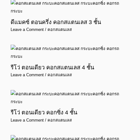
ดีแมคซ์ ตอนครึ่ง คอกสแตนเลส 3 ชั้น
Leave a Comment
/
คอกสแตนเลส
รีโว่ ตอนเดียว คอกสแตนเลส 4 ชั้น
Leave a Comment
/
คอกสแตนเลส
รีโว่ ตอนเดียว คอกซิ่ง 4 ชั้น
Leave a Comment
/
คอกสแตนเลส