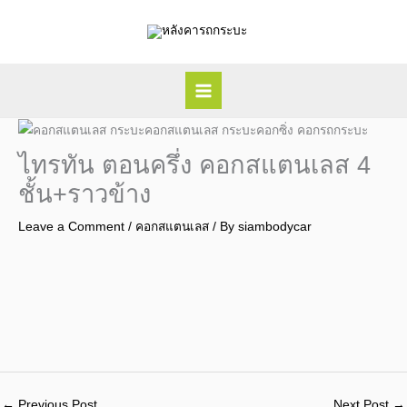
Skip
to
content
ไทรทัน ตอนครึ่ง คอกสแตนเลส 4
ชั้น+ราวข้าง
Leave a Comment
/
คอกสแตนเลส
/ By
siambodycar
←
Previous Post
Next Post
→