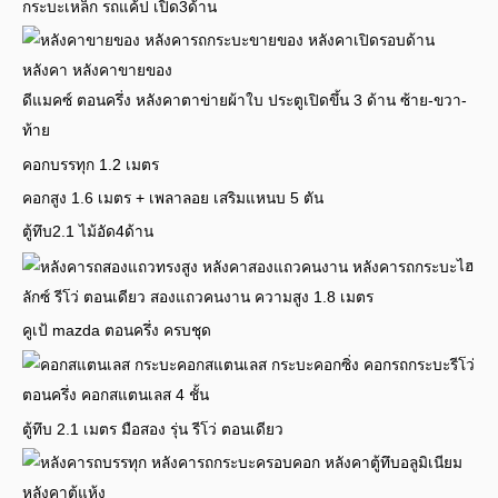
กระบะเหล็ก รถแค้ป เปิด3ด้าน
ดีแมคซ์ ตอนครึ่ง หลังคาตาข่ายผ้าใบ ประตูเปิดขึ้น 3 ด้าน ซ้าย-ขวา-
ท้าย
คอกบรรทุก 1.2 เมตร
คอกสูง 1.6 เมตร + เพลาลอย เสริมแหนบ 5 ตัน
ตู้ทึบ2.1 ไม้อัด4ด้าน
ไฮ
ลักซ์ รีโว่ ตอนเดียว สองแถวคนงาน ความสูง 1.8 เมตร
คูเป้ mazda ตอนครึ่ง ครบชุด
รีโว่
ตอนครึ่ง คอกสแตนเลส 4 ชั้น
ตู้ทึบ 2.1 เมตร มือสอง รุ่น รีโว่ ตอนเดียว