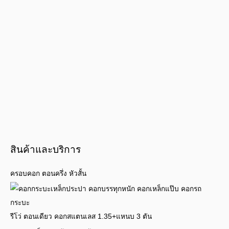
สินค้าและบริการ
ครอบคอก ตอนครึ่ง หัวสั้น
รีโว่ ตอนเดียว คอกสแตนเลส 1.35+แหนบ 3 ตัน