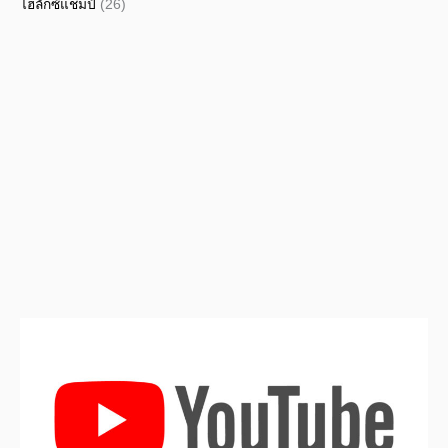
ไฮลักซ์แชมป์
(26)