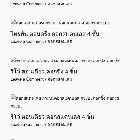
Leave a Comment
/
คอกสแตนเลส
ไทรทัน ตอนครึ่ง คอกสแตนเลส 4 ชั้น
Leave a Comment
/
คอกสแตนเลส
รีโว่ ตอนเดียว คอกซิ่ง 4 ชั้น
Leave a Comment
/
คอกสแตนเลส
รีโว่ ตอนเดียว คอกสแตนเลส 4 ชั้น
Leave a Comment
/
คอกสแตนเลส