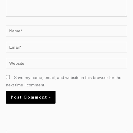
Name*
Email*
Website
Save my name, email, and website in this browser for the
next time I comment.