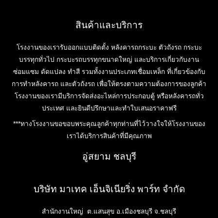
สินค้าและบริการ
โรงงานของเรารับออกแบบติดตั้ง หลังคารถกระบะ ตัวถังรถ กระบะ
บรรทุกทั่วไป กระบะรถบรรทุกขนาดใหญ่ และบริการเกี่ยวกับงาน
ซ่อมแซม ดัดแปลง ทำสี รวมทั้งงานประเภทเชื่อมเหล็ก ที่เกี่ยวข้องกับ
การทำหลังคารถ และตัวถังรถ เพื่อให้ตรงตามความต้องการของลูกค้า
โรงงานของเรามีบริการจัดส่งอะไหล่การประกอบตู้ หรือหลังคารถทั่ว
ประเทศ และยินดีปรึกษาและทำใบเสนอราคาฟรี
***ทางโรงงานขอขอบพระคุณลูกค้าทุกท่านที่ไว้วางใจให้โรงงานของ
เราได้บริการสินค้าที่มีคุณภาพ
อู่สยาม ชลบุรี
บริษัท มาเทค เอ็นจิเนียริ่ง พาร์ท จำกัด
สำนักงานใหญ่ ต.แสนสุข อ.เมืองชลบุรี จ.ชลบุรี