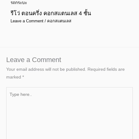
รีโว่ ตอนครึ่ง คอกสแตนเลส 4 ชั้น
Leave a Comment
/
คอกสแตนเลส
Leave a Comment
Your email address will not be published.
Required fields are
marked
*
Type
here..