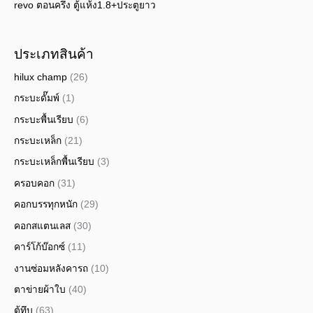
revo ตอนครึ่ง ตู้แห้ง1.8+ประตูยาว
ประเภทสินค้า
hilux champ
(26)
กระบะดั๊มพ์
(1)
กระบะพื้นเรียบ
(6)
กระบะเหล็ก
(21)
กระบะเหล็กพื้นเรียบ
(3)
ครอบคอก
(31)
คอกบรรทุกหนัก
(29)
คอกสแตนเลส
(30)
คาร์โก้บ๊อกซ์
(11)
งานซ่อมหลังคารถ
(10)
ตาข่ายผ้าใบ
(40)
ตู้ทึบ
(63)