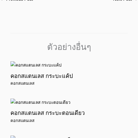
ตัวอย่างอื่นๆ
คอกสแตนเลส กระบะแค้ป
คอกสแตนเลส
คอกสแตนเลส กระบะตอนเดียว
คอกสแตนเลส