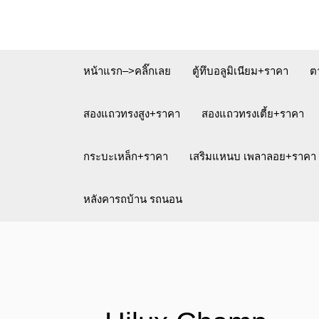
Skip
to
content
หน้าแรก–>คลิ๊กเลย
ตู้ทึบอลูมิเนียม+ราคา
ต
สองแถวทรงสูง+ราคา
สองแถวทรงเตี้ย+ราคา
กระบะเหล็ก+ราคา
เสริมแหนบ เพลาลอย+ราคา
หลังคารถบ้าน รถนอน