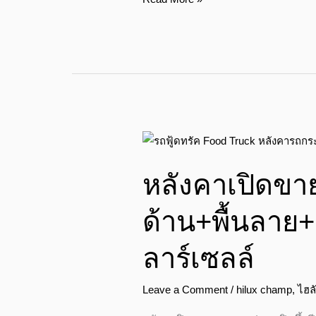
หลังคา
เปิด
หลังคาเปิดขา
ขาย
ของ
ด้าน+พื้นลาย+
บาน
ประตู
ลาร์เซลล์
เปิด
รอบ
Leave a Comment
/
hilux champ
,
ไฮล
ด้าน+พื้น
ลาย+เคา