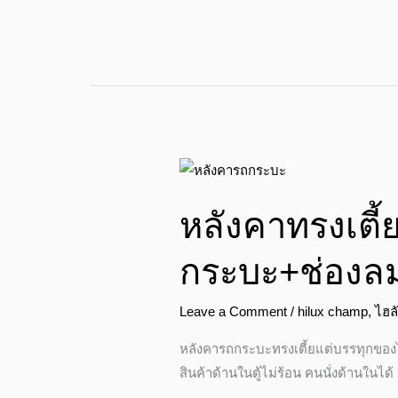
หลังคา
ทรง
หลังคาทรงเตี
เตี้ย
1.0
กระบะ+ช่องลม
เมตร
จาก
Leave a Comment
/
hilux champ
,
ไฮล
ขอบ
กระบะ+ช่องลม
หลังคารถกระบะทรงเตี้ยแต่บรรทุกของ
ด้าน
สินค้าด้านในตู้ไม่ร้อน คนนั่งด้านใน
หน้า