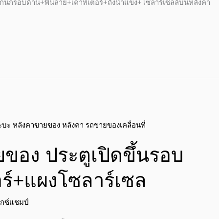
ีกนกรอบด้าน+พื้นลาย+เคาท์เตอร์+ถังน้ำแข็ง+โซลาร์เซลล์บนหลังคา
ของ ประตูเปิดขึ้นรอบ
อร์+แผงโซลาร์เซล
ักซ์แชมป์