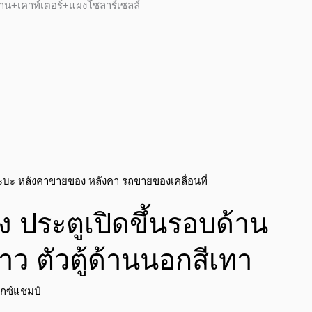
้าน+เคาท์เตอร์+แผงโซลาร์เซลล์
 ประตูเปิดขึ้นรอบด้าน
าว ตัวตู้ด้านนอกสีเทา
ักซ์แชมป์