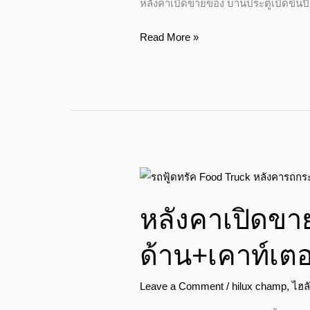
หลังคาเปิดขายของ บานประตูเปิดขึ้นป
ท์
เตอร์+ถัง
Read More »
น้ำ
แข็ง+โซ
ลาร์
เซลล์
หลังคา
เปิด
หลังคาเปิดขาย
ขาย
ของ
ด้าน+เคาท์เต
ประตู
เปิด
Leave a Comment
/
hilux champ
,
ไฮล
ขึ้น
รอบ