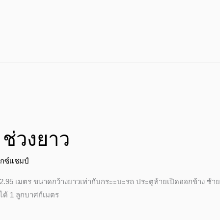
ร ช่วงยาว
ักซ์แชมป์
2.95 เมตร ขนาดกว้างยาวเท่ากับกระะบะรถ ประตูท้ายเปิดออกข้าง ซ้า
ด้ 1 ลูกบาศก์เมตร