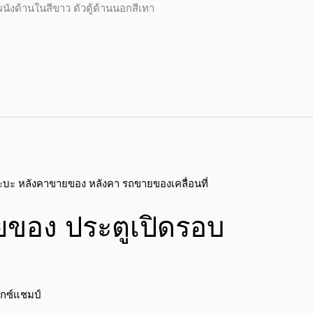
นังด้านในสีขาว ตัวตู้ด้านนอกสีเทา
ยของ ประตูเปิดรอบ
ักซ์แชมป์