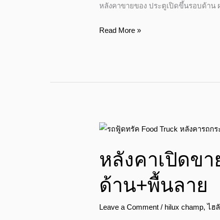
หลังคาขายของ ประตูเปิดขึ้นรอบด้าน ผ
ผนัง
ด้าน
Read More »
ใน
สี
ขาว
ตัว
ตู้
ด้าน
นอก
หลังคา
สี
เปิด
เทา
หลังคาเปิดขา
ขาย
ของ
ด้าน+พื้นลาย
ประตู
เปิด
Leave a Comment
/
hilux champ
,
ไฮล
รอบ