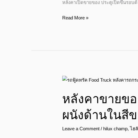
หลังคาเปิดขายของ ประตูเปิดขึ้นรอบด
ด้าน+เคา
ท์
Read More »
เตอร์+แผง
โซ
ลาร์
เซล
หลังคา
ขาย
หลังคาขายของ
ของ
ประตู
ผนังด้านในสีข
เปิด
ขึ้น
Leave a Comment
/
hilux champ
,
ไฮล
รอบ
ด้าน