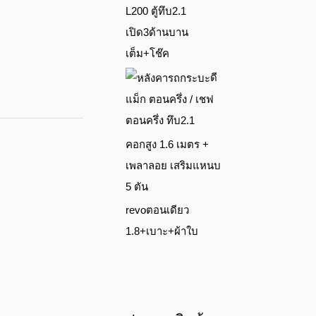
L200 ตู้ทึบ2.1
เปิด3ด้านบาน
เต็ม+โช๊ค
ดี
แม็ก ตอนครึ่ง / เชฟ
ตอนครึ่ง ทึบ2.1
คอกสูง 1.6 เมตร +
เพลาลอย เสริมแหนบ
5 ตัน
revoตอนเดียว
1.8+เบาะ+ผ้าใบ