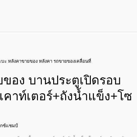
ยของ บานประตูเปิดรอบ
เคาท์เตอร์+ถังน้ำแข็ง+โซ
ักซ์แชมป์