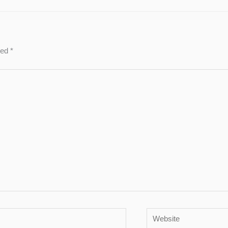
ked
*
Website