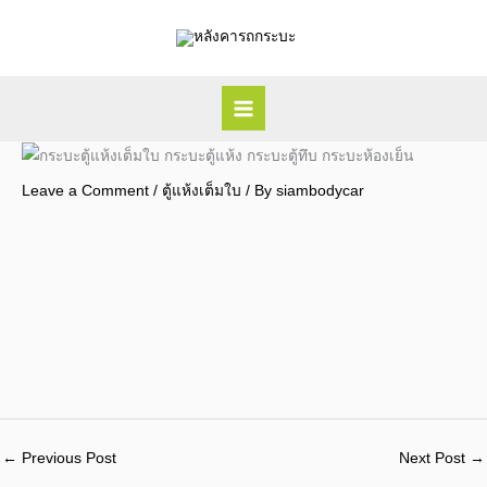
Skip
to
content
Leave a Comment
/
ตู้แห้งเต็มใบ
/ By
siambodycar
←
Previous Post
Next Post
→