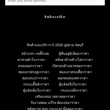
Subscribe
สินค้าและบริการ © 2026 อู่สยาม ชลบุรี
หน้าแรก–>คลิ๊กเลย
ตู้ทึบอลูมิเนียม+ราคา
ตาข่ายผ้าใบ+ราคา
หลังคาด้านข้างโล่ง+ราคา
ครอบคอก+ราคา
เปิดรอบด้านขายของ+ราคา
สองแถวทรงสูง+ราคา
สองแถวทรงเตี้ย+ราคา
คอกประปา+ราคา
คอกสแตนเลส+ราคา
กระบะดั๊มพ์+ราคา
ตู้แห้งครึ่งใบ+ราคา
ตู้แห้งเต็มใบ+ราคา
กระบะเหล็ก+ราคา
เสริมแหนบ เพลาลอย+ราคา
รับงานซ่อม แก้ไข ดัดแปลง+ราคา
หลังคารถ คอก กระบะรถ มือสอง+ราคา