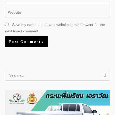
Website
Save my name, email, and website in this browser for the
next time I comment.
S
e
a
r
c
h