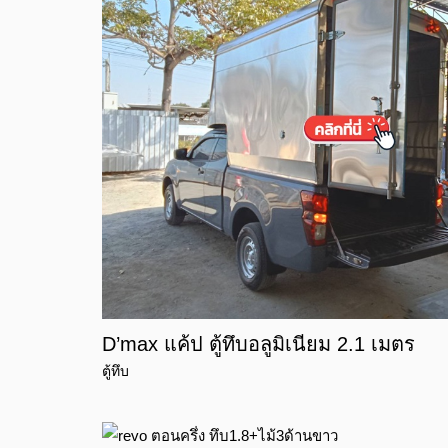
D’max แค้ป ตู้ทึบอลูมิเนียม 2.1 เมตร
ตู้ทึบ