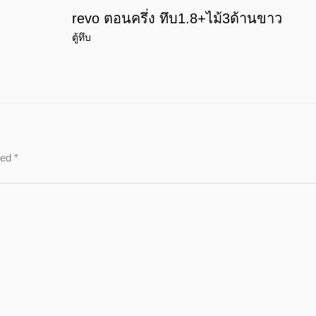
revo ตอนครึ่ง ทึบ1.8+ไม้3ด้านขาว
ตู้ทึบ
ked
*