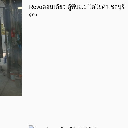
Revoตอนเดียว ตู้ทึบ2.1 โตโยต้า ชลบุรี
ตู้ทึบ