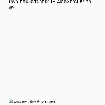
revo ตอนเดียว ทึบ2.1+ไม้อัด3ด้าน สีขาว
ตู้ทึบ