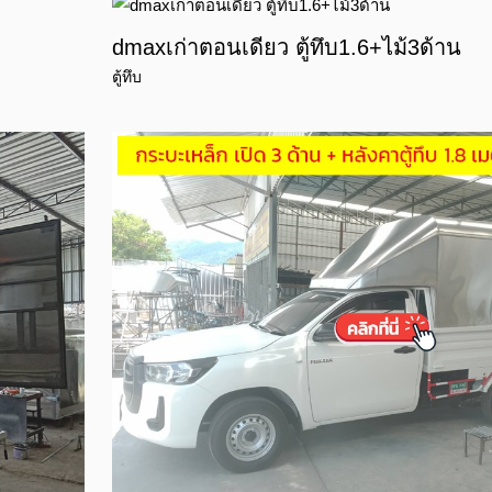
dmaxเก่าตอนเดียว ตู้ทึบ1.6+ไม้3ด้าน
ตู้ทึบ