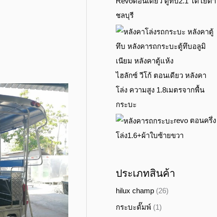
Revoตอนเดียว ตู้ทึบ2.1 โตโยต้า
ชลบุรี
ไฮลักซ์ วีโก้ ตอนเดียว หลังคา
โล่ง ความสูง 1.8เมตรจากพื้น
กระบะ
revo ตอนครึ่ง
โล่ง1.6+ผ้าใบซ้ายขวา
ประเภทสินค้า
hilux champ
(26)
กระบะดั๊มพ์
(1)