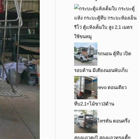
รีโว่ ตู้แห้งเต็มใบ สูง 2.1 เมตร
ใช้ขนหมู
รถนอน ตู้ทึบ เปิด
รอบด้าน มีเตียงนอนพับเก็บ
revo ตอนเดียว
ทึบ2.1+ไม้ขาว3ด้าน
ไทรทัน ตอนครึ่ง
สองแถวคูเป้ สองแถวทรงเตี้ย