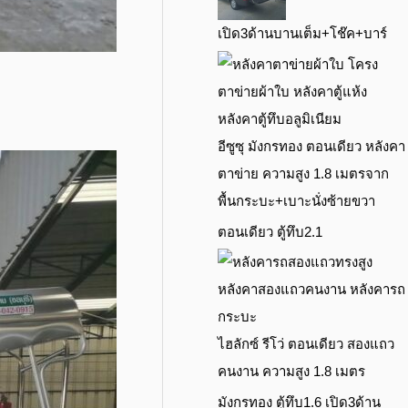
เปิด3ด้านบานเต็ม+โช๊ค+บาร์
อีซูซุ มังกรทอง ตอนเดียว หลังคา
ตาข่าย ความสูง 1.8 เมตรจาก
พื้นกระบะ+เบาะนั่งซ้ายขวา
ตอนเดียว ตู้ทึบ2.1
ไฮลักซ์ รีโว่ ตอนเดียว สองแถว
คนงาน ความสูง 1.8 เมตร
มังกรทอง ตู้ทึบ1.6 เปิด3ด้าน