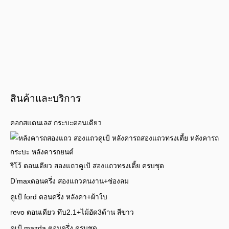
สินค้าและบริการ
คอกสแตนเลส กระบะตอนเดียว
รีโว้ ตอนเดียว สองแถวคูเป้ สองแถวทรงเตี้ย ครบชุด
D’maxตอนครึ่ง สองแถวคนงาน+ช่องลม
คูเป้ ford ตอนครึ่ง หลังคา+ผ้าใบ
revo ตอนเดียว ทึบ2.1+ไม้อัด3ด้าน สีขาว
คูเป้ mazda ตอนครึ่ง ครบชุด