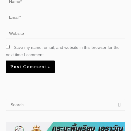
Email*
Website
Save my name, email, and website in this browser for the
next time I comment.
S
e
a
r