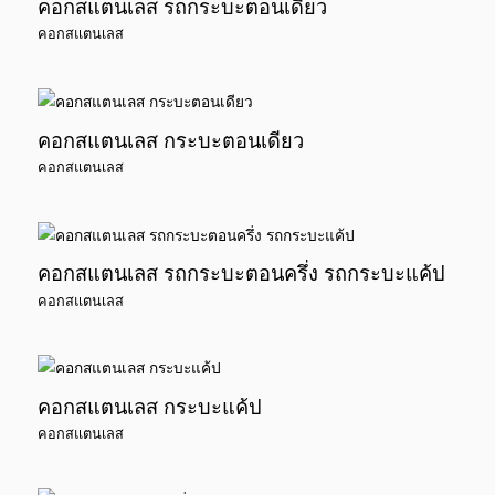
คอกสแตนเลส รถกระบะตอนเดียว
คอกสแตนเลส
คอกสแตนเลส กระบะตอนเดียว
คอกสแตนเลส
คอกสแตนเลส รถกระบะตอนครึ่ง รถกระบะแค้ป
คอกสแตนเลส
คอกสแตนเลส กระบะแค้ป
คอกสแตนเลส