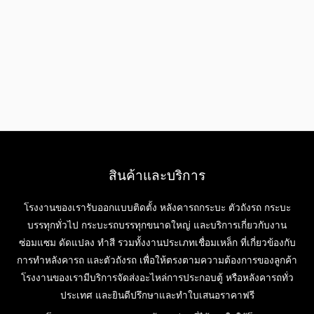
สินค้าและบริการ
โรงงานของเรารับออกแบบติดตั้ง หลังคารถกระบะ ตัวถังรถ กระบะ
บรรทุกทั่วไป กระบะรถบรรทุกขนาดใหญ่ และบริการเกี่ยวกับงาน
ซ่อมแซม ดัดแปลง ทำสี รวมทั้งงานประเภทเชื่อมเหล็ก ที่เกี่ยวข้องกับ
การทำหลังคารถ และตัวถังรถ เพื่อให้ตรงตามความต้องการของลูกค้า
โรงงานของเรามีบริการจัดส่งอะไหล่การประกอบตู้ หรือหลังคารถทั่ว
ประเทศ และยินดีปรึกษาและทำใบเสนอราคาฟรี