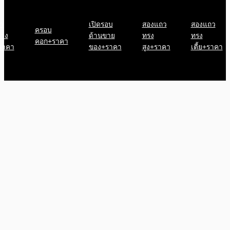
า
เปิดรอบ
สองแถว
สองแถว
ครอบ
้าง
ด้านขาย
ทรง
ทรง
คอก+ราคา
ราคา
ของ+ราคา
สูง+ราคา
เตี้ย+ราคา