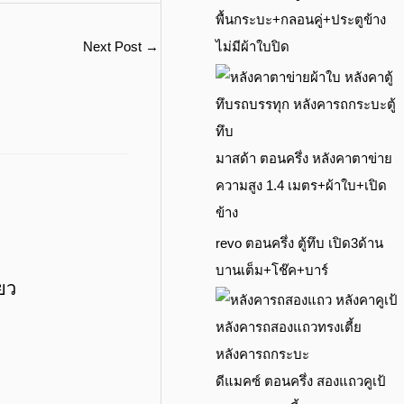
พื้นกระบะ+กลอนคู่+ประตูข้าง
Next Post
→
ไม่มีผ้าใบปิด
มาสด้า ตอนครึ่ง หลังคาตาข่าย
ความสูง 1.4 เมตร+ผ้าใบ+เปิด
ข้าง
revo ตอนครึ่ง ตู้ทึบ เปิด3ด้าน
บานเต็ม+โช๊ค+บาร์
ยว
ดีแมคซ์ ตอนครึ่ง สองแถวคูเป้