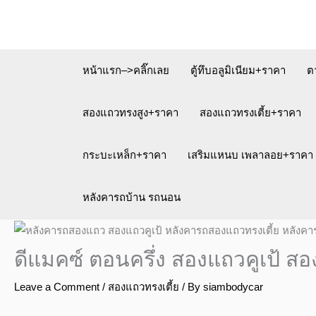
Skip
to
content
หน้าแรก–>คลิ๊กเลย
ตู้ทึบอลูมิเนียม+ราคา
ต
สองแถวทรงสูง+ราคา
สองแถวทรงเตี้ย+ราคา
กระบะเหล็ก+ราคา
เสริมแหนบ เพลาลอย+ราคา
หลังคารถบ้าน รถนอน
ดีแมคซ์ ตอนครึ่ง สองแถวคูเป้ สอ
Leave a Comment
/
สองแถวทรงเตี้ย
/ By
siambodycar