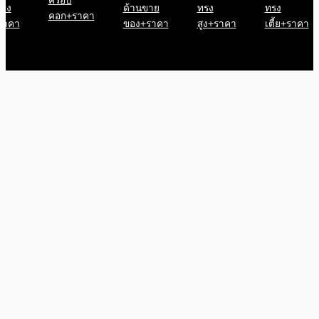
ครอบ
้าง
ด้านขาย
ทรง
ทรง
คอก+ราคา
ราคา
ของ+ราคา
สูง+ราคา
เตี้ย+ราคา