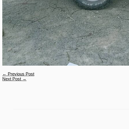
←
Previous Post
Next Post
→