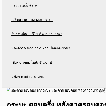
กระบะเหล็ก+ราคา
เสริมแหนบ เพลาลอย+ราคา
รับงานซ่อม แก้ไข ดัดแปลง+ราคา
หลังคารถ คอก กระบะรถ มือสอง+ราคา
hilux champ ไฮลักซ์ แชมป์
หลังคารถบ้าน รถนอน
กระบะ ตอนครึ่ง หลังคาครอบคอก 