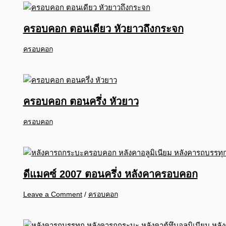
ครอบคอก ตอนเดียว หัวยาวถึงกระจก
ครอบคอก
ครอบคอก ตอนครึ่ง หัวยาว
ครอบคอก
ดีแมคซ์ 2007 ตอนครึ่ง หลังคาครอบคอก
Leave a Comment
/
ครอบคอก