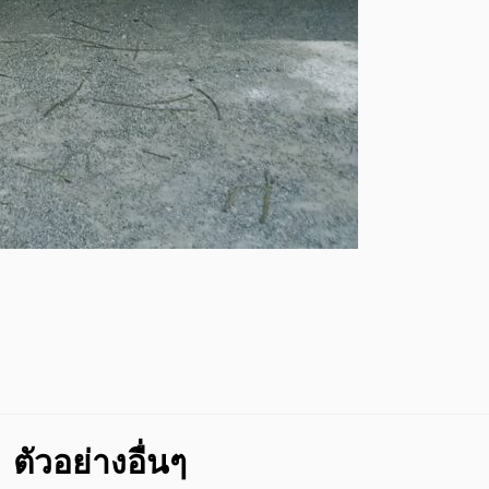
ตัวอย่างอื่นๆ