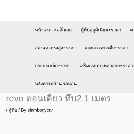
Skip
to
content
หน้าแรก–>คลิ๊กเลย
ตู้ทึบอลูมิเนียม+ราคา
ต
สองแถวทรงสูง+ราคา
สองแถวทรงเตี้ย+ราคา
กระบะเหล็ก+ราคา
เสริมแหนบ เพลาลอย+ราคา
หลังคารถบ้าน รถนอน
revo ตอนเดียว ทึบ2.1 เมตร
/
ตู้ทึบ
/ By
siambodycar