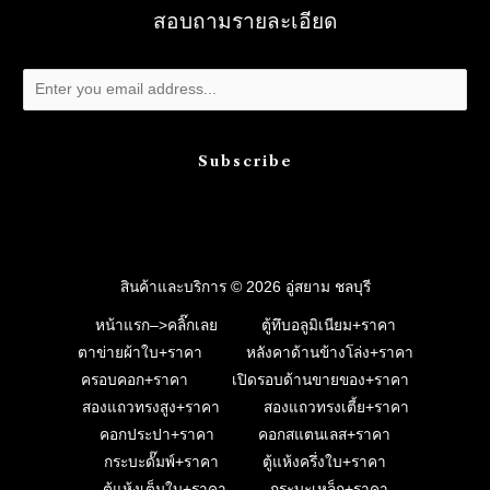
สอบถามรายละเอียด
Subscribe
สินค้าและบริการ © 2026 อู่สยาม ชลบุรี
หน้าแรก–>คลิ๊กเลย
ตู้ทึบอลูมิเนียม+ราคา
ตาข่ายผ้าใบ+ราคา
หลังคาด้านข้างโล่ง+ราคา
ครอบคอก+ราคา
เปิดรอบด้านขายของ+ราคา
สองแถวทรงสูง+ราคา
สองแถวทรงเตี้ย+ราคา
คอกประปา+ราคา
คอกสแตนเลส+ราคา
กระบะดั๊มพ์+ราคา
ตู้แห้งครึ่งใบ+ราคา
ตู้แห้งเต็มใบ+ราคา
กระบะเหล็ก+ราคา