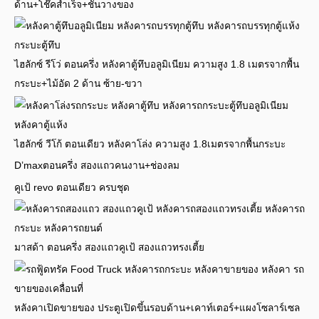
ด้าน+โช๊คสำเร็จ+ชั้นวางของ
ไฮลักซ์ รีโว่ ตอนครึ่ง หลังคาตู้ทึบอลูมิเนียม ความสูง 1.8 เมตรจากพื้น
กระบะ+ไม้อัด 2 ด้าน ซ้าย-ขวา
ไฮลักซ์ วีโก้ ตอนเดียว หลังคาโล่ง ความสูง 1.8เมตรจากพื้นกระบะ
D’maxตอนครึ่ง สองแถวคนงาน+ช่องลม
คูเป้ revo ตอนเดียว ครบชุด
มาสด้า ตอนครึ่ง สองแถวคูเป้ สองแถวทรงเตี้ย
หลังคาเปิดขายของ ประตูเปิดขึ้นรอบด้าน+เคาท์เตอร์+แผงโซลาร์เซล