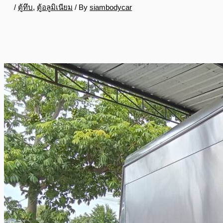
/
ตู้ทึบ
,
ตู้อลูมิเนียม
/ By
siambodycar