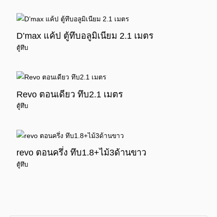
D’max แค้ป ตู้ทึบอลูมิเนียม 2.1 เมตร
ตู้ทึบ
Revo ตอนเดียว ทึบ2.1 เมตร
ตู้ทึบ
revo ตอนครึ่ง ทึบ1.8+ไม้3ด้านขาว
ตู้ทึบ