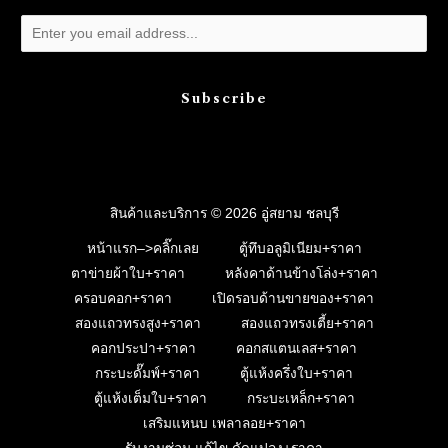
Subscribe
สินค้าและบริการ © 2026 อู่สยาม ชลบุรี
หน้าแรก–>คลิ๊กเลย
ตู้ทึบอลูมิเนียม+ราคา
ตาข่ายผ้าใบ+ราคา
หลังคาด้านข้างโล่ง+ราคา
ครอบคอก+ราคา
เปิดรอบด้านขายของ+ราคา
สองแถวทรงสูง+ราคา
สองแถวทรงเตี้ย+ราคา
คอกประปา+ราคา
คอกสแตนเลส+ราคา
กระบะดั๊มพ์+ราคา
ตู้แห้งครึ่งใบ+ราคา
ตู้แห้งเต็มใบ+ราคา
กระบะเหล็ก+ราคา
เสริมแหนบ เพลาลอย+ราคา