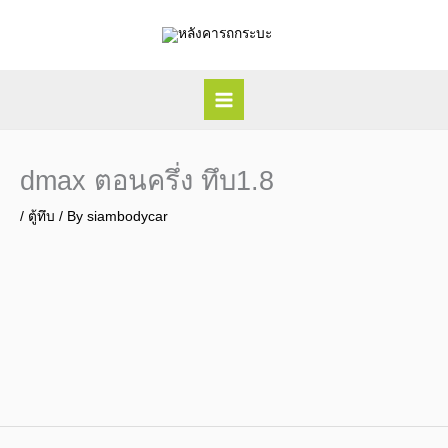
Skip
to
content
dmax ตอนครึ่ง ทึบ1.8
/
ตู้ทึบ
/ By
siambodycar