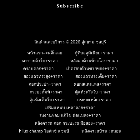
Subscribe
สินค้าและบริการ © 2026 อู่สยาม ชลบุรี
หน้าแรก–>คลิ๊กเลย
ตู้ทึบอลูมิเนียม+ราคา
ตาข่ายผ้าใบ+ราคา
หลังคาด้านข้างโล่ง+ราคา
ครอบคอก+ราคา
เปิดรอบด้านขายของ+ราคา
สองแถวทรงสูง+ราคา
สองแถวทรงเตี้ย+ราคา
คอกประปา+ราคา
คอกสแตนเลส+ราคา
กระบะดั๊มพ์+ราคา
ตู้แห้งครึ่งใบ+ราคา
ตู้แห้งเต็มใบ+ราคา
กระบะเหล็ก+ราคา
เสริมแหนบ เพลาลอย+ราคา
รับงานซ่อม แก้ไข ดัดแปลง+ราคา
หลังคารถ คอก กระบะรถ มือสอง+ราคา
hilux champ ไฮลักซ์ แชมป์
หลังคารถบ้าน รถนอน