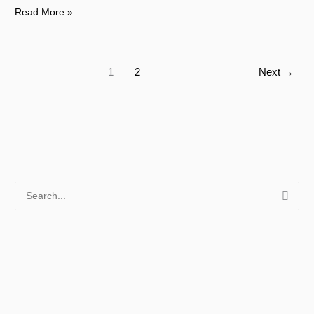
เมตร
Read More »
1
2
Next
→
S
e
a
r
c
h
f