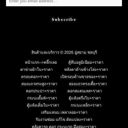
Subscribe
สินค้าและบริการ © 2026 อู่สยาม ชลบุรี
หน้าแรก–>คลิ๊กเลย
ตู้ทึบอลูมิเนียม+ราคา
ตาข่ายผ้าใบ+ราคา
หลังคาด้านข้างโล่ง+ราคา
ครอบคอก+ราคา
เปิดรอบด้านขายของ+ราคา
สองแถวทรงสูง+ราคา
สองแถวทรงเตี้ย+ราคา
คอกประปา+ราคา
คอกสแตนเลส+ราคา
กระบะดั๊มพ์+ราคา
ตู้แห้งครึ่งใบ+ราคา
ตู้แห้งเต็มใบ+ราคา
กระบะเหล็ก+ราคา
เสริมแหนบ เพลาลอย+ราคา
รับงานซ่อม แก้ไข ดัดแปลง+ราคา
หลังคารถ คอก กระบะรถ มือสอง+ราคา