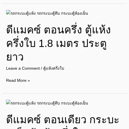
ขาว+หมวก
แยก+บุ
ดี
ด้าน
แมคซ์
ใน
ดีแมคซ์ ตอนครึ่ง ตู้แห้ง
ตอน
ครึ่ง
ครึ่งใบ 1.8 เมตร ประตู
ตู้
แห้ง
ยาว
ครึ่ง
ใบ
Leave a Comment
/
ตู้แห้งครึ่งใบ
1.8
เมตร
Read More »
ประตู
ยาว
ดี
แมคซ์
ดีแมคซ์ ตอนเดียว กระบะ
ตอน
เดียว