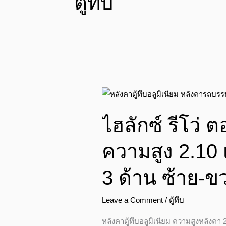
ตู้ทึบ
ไฮ
ลัก
ไฮลักซ์ รีโว่ ต
ซ์
รี
ความสูง 2.10 
โว่
ตอน
3 ด้าน ซ้าย-ข
เดียว
ตู้
Leave a Comment
/
ตู้ทึบ
ทึบ
อลู
หลังคาตู้ทึบอลูมิเนียม ความสูงหลังคา