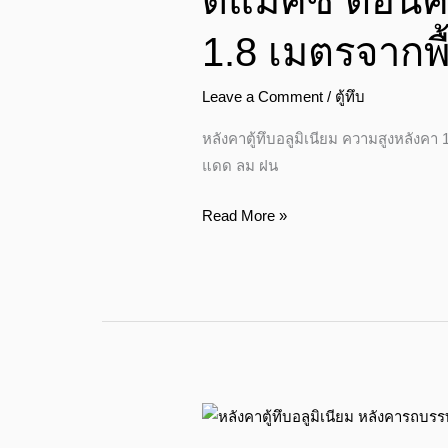
ดีแมคซ์ ตอนครึ
ครึ่ง
ท้าย
1.8 เมตรจากพื
ตู้
ทึบ
Leave a Comment
/
ตู้ทึบ
อลู
มิ
หลังคาตู้ทึบอลูมิเนียม ความสูงหลังคา 
เนียม
แดด ลม ฝน
ความ
สูง
Read More »
1.8
เมตร
จาก
พื้น
กระบะ+ไฟ
ท้าย
ซิ่ง
ดี
แมคซ์