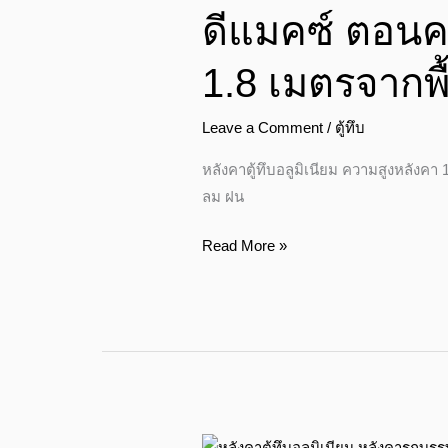
ดีแมคซ์ ตอนครึ
ตอน
ครึ่ง
1.8 เมตรจากพ
ตู้
ทึบ
Leave a Comment
/
ตู้ทึบ
อลู
มิ
หลังคาตู้ทึบอลูมิเนียม ความสูงหลังคา
เนียม
ลม ฝน
ความ
สูง
Read More »
1.8
เมตร
จาก
พื้น
กระบะ
ไฮ