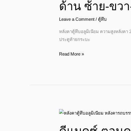
ด้าน ซ้าย-ขวา
อลู
มิ
Leave a Comment
/
ตู้ทึบ
เนียม
2.10
หลังคาตู้ทึบอลูมิเนียม ความสูงหลังคา
เมตร
ประตูท้ายกระบะ
จาก
พื้น
Read More »
กระบะ
ติด
ตะแกรง
ด้าน
ใน
3
ด้าน
ดี
ซ้าย-
แมคซ์
ขวา-
ตอน
ประตู