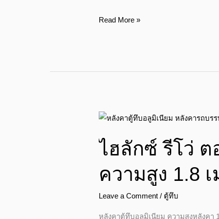
มิ
เนียม
Read More »
ความ
สูง
2.10
เมตร
จาก
พื้น
กระบะ+บุ
ไฮ
ไม้อัด
ลัก
3
ไฮลักซ์ รีโว่ ต
ซ์
ด้าน
รี
ซ้าย-
ความสูง 1.8 
โว่
ขวา-
ตอน
ประตู
Leave a Comment
/
ตู้ทึบ
เดียว
ท้าย
ตู้
หลังคาตู้ทึบอลูมิเนียม ความสูงหลัง