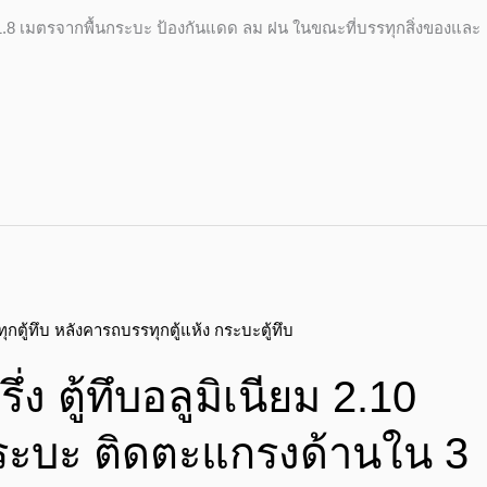
า 1.8 เมตรจากพื้นกระบะ ป้องกันแดด ลม ฝน ในขณะที่บรรทุกสิ่งของและ
่ง ตู้ทึบอลูมิเนียม 2.10
ระบะ ติดตะแกรงด้านใน 3