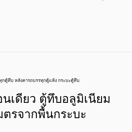
อนเดียว ตู้ทึบอลูมิเนียม
เมตรจากพื้นกระบะ