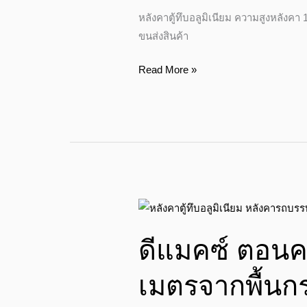
ตู้
หลังคาตู้ทึบอลูมิเนียม ความสูงหลังค
ทึบ
ขนส่งสินค้า
อลู
มิ
Read More »
เนียม
ความ
สูง
1.8
เมตร
จาก
พื้น
ดี
กระบะ
แมคซ์
ดีแมคซ์ ตอนครึ
ตอน
ครึ่ง
เมตรจากพื้นก
ตู้
ทึบ