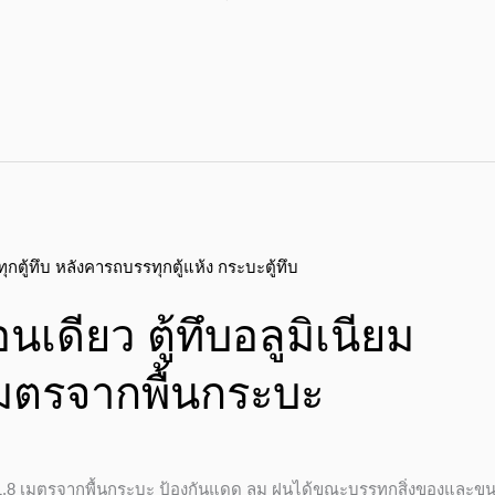
อนเดียว ตู้ทึบอลูมิเนียม
เมตรจากพื้นกระบะ
คา 1.8 เมตรจากพื้นกระบะ ป้องกันแดด ลม ฝนได้ขณะบรรทุกสิ่งของและขน