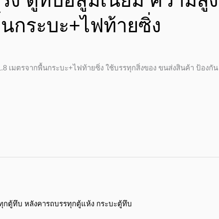
่ง ตู้ทึบอลูมิเนียม ความสูง
้นกระบะ+ไฟท้ายซิ่ง
1.8 เมตรจากพื้นกระบะ+ไฟท้ายซิ่ง ใช้บรรทุกสิ่งของ ขนส่งสินค้า ป้องกัน