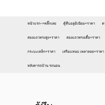
Skip
to
content
หน้าแรก–>คลิ๊กเลย
ตู้ทึบอลูมิเนียม+ราคา
ต
สองแถวทรงสูง+ราคา
สองแถวทรงเตี้ย+ราคา
กระบะเหล็ก+ราคา
เสริมแหนบ เพลาลอย+ราคา
หลังคารถบ้าน รถนอน