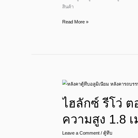
ทึบ
สินค้า
อลู
มิ
Read More »
เนียม
ความ
สูง
1.8
เมตร
จาก
พื้น
ไฮ
กระบะ
ลัก
ไฮลักซ์ รีโว่ ต
ซ์
รี
ความสูง 1.8 
โว่
ตอน
Leave a Comment
/
ตู้ทึบ
เดียว