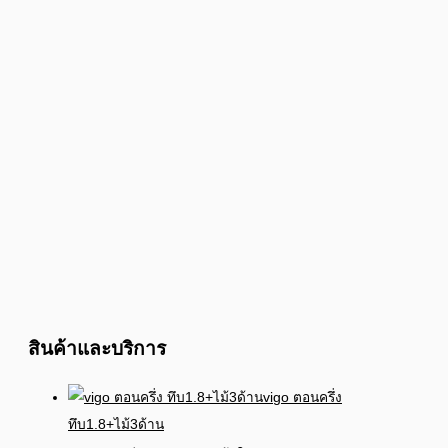
สินค้าและบริการ
vigo ตอนครึ่ง
ทึบ1.8+ไม้3ด้าน