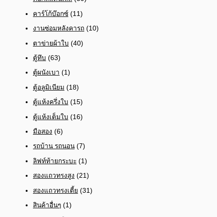
คาร์โก้บ๊อกซ์
(11)
งานซ่อมหลังคารถ
(10)
ตาข่ายผ้าใบ
(40)
ตู้ทึบ
(63)
ตู้ผนังเบา
(1)
ตู้อลูมิเนียม
(18)
ตู้แห้งครึ่งใบ
(15)
ตู้แห้งเต็มใบ
(16)
มือสอง
(6)
รถบ้าน รถนอน
(7)
ลิฟท์ท้ายกระบะ
(1)
สองแถวทรงสูง
(21)
สองแถวทรงเตี้ย
(31)
สินค้าอื่นๆ
(1)