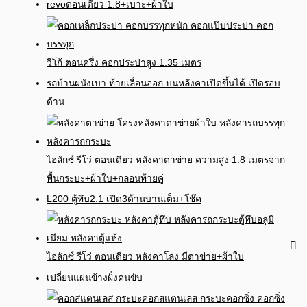
revoตอนเดียว 1.8+เบาะ+ผ้าใบ
วีโก้ ตอนครึ่ง คอกประปาสูง 1.35 เมตร
รถบ้านผนังเบา ท้ายเลื่อนออก บนหลังคาเปิดขึ้นได้ เปิดรอบ
ด้าน
ไฮลักซ์ รีโว่ ตอนเดียว หลังคาตาข่าย ความสูง 1.8 เมตรจาก
พื้นกระบะ+ผ้าใบ+กลอนท้ายคู่
L200 ตู้ทึบ2.1 เปิด3ด้านบานเต็ม+โช๊ค
ไฮลักซ์ รีโว่ ตอนเดียว หลังคาโล่ง มีตาข่าย+ผ้าใบ
เปลี่ยนแผ่นข้างฝั่งคนขับ