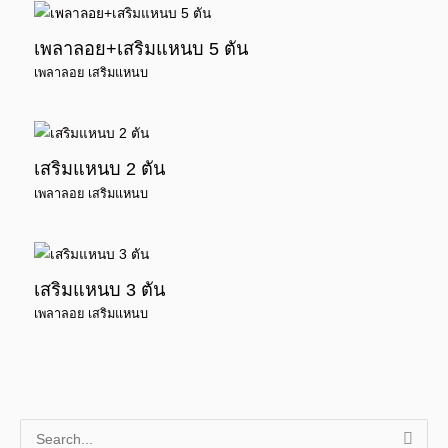
เพลาลอย+เสริมแหนบ 5 ตัน
เพลาลอย เสริมแหนบ
เสริมแหนบ 2 ตัน
เพลาลอย เสริมแหนบ
เสริมแหนบ 3 ตัน
เพลาลอย เสริมแหนบ
S