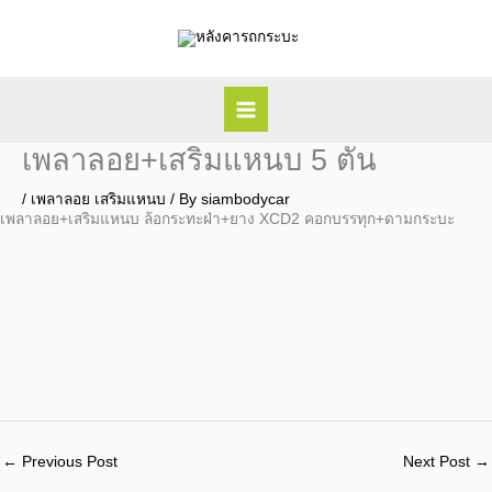
Skip
to
content
เพลาลอย+เสริมแหนบ 5 ตัน
/
เพลาลอย เสริมแหนบ
/ By
siambodycar
เพลาลอย+เสริมแหนบ ล้อกระทะฝ่า+ยาง XCD2 คอกบรรทุก+ดามกระบะ
←
Previous Post
Next Post
→