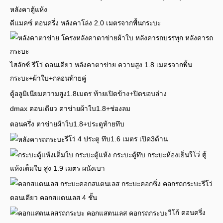
ดีแมคซ์ ตอนครึ่ง หลังคาโล่ง 2.0 เมตรจากพื้นกระบะ
ไฮลักซ์ รีโว่ ตอนเดียว หลังคาตาข่าย ความสูง 1.8 เมตรจากพื้น
กระบะ+ผ้าใบ+กลอนท้ายคู่
ตู้อลูมิเนียมความสูง1.8เมตร ท้ายเปิดข้าง+ปิดขอบล่าง
dmax ตอนเดียว ตาข่ายผ้าใบ1.8+ช่องลม
ตอนครึ่ง ตาข่ายผ้าใบ1.8+ประตูท้ายทึบ
รีโว่ 4 ประตู ทึบ1.6 เมตร เปิด3ด้าน
รีโว่ ตู้
แห้งเต็มใบ สูง 1.9 เมตร ผนังเบา
รีโว่
ตอนเดียว คอกสแตนเลส 4 ชั้น
วีโก้ ตอนครึ่ง