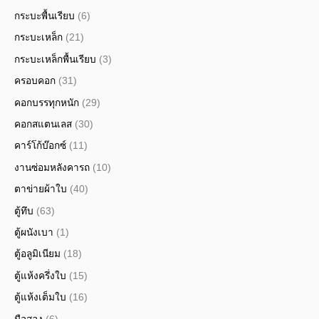
กระบะพื้นเรียบ
(6)
กระบะเหล็ก
(21)
กระบะเหล็กพื้นเรียบ
(3)
ครอบคอก
(31)
คอกบรรทุกหนัก
(29)
คอกสแตนเลส
(30)
คาร์โก้บ๊อกซ์
(11)
งานซ่อมหลังคารถ
(10)
ตาข่ายผ้าใบ
(40)
ตู้ทึบ
(63)
ตู้ผนังเบา
(1)
ตู้อลูมิเนียม
(18)
ตู้แห้งครึ่งใบ
(15)
ตู้แห้งเต็มใบ
(16)