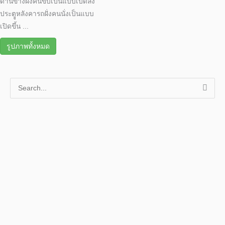
ด้านข้างฝั่งคนขับเป็นแบบเปิดลง
ประตููหลังคารถฝั่งคนนั่งเป็นแบบ
เปิดขึ้น ...
รูปภาพทั้งหมด
S
e
a
r
c
h
f
o
r
: