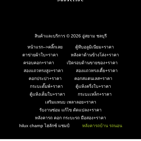
สินค้าและบริการ © 2026 อู่สยาม ชลบุรี
หน้าแรก–>คลิ๊กเลย
ตู้ทึบอลูมิเนียม+ราคา
ตาข่ายผ้าใบ+ราคา
หลังคาด้านข้างโล่ง+ราคา
ครอบคอก+ราคา
เปิดรอบด้านขายของ+ราคา
สองแถวทรงสูง+ราคา
สองแถวทรงเตี้ย+ราคา
คอกประปา+ราคา
คอกสแตนเลส+ราคา
กระบะดั๊มพ์+ราคา
ตู้แห้งครึ่งใบ+ราคา
ตู้แห้งเต็มใบ+ราคา
กระบะเหล็ก+ราคา
เสริมแหนบ เพลาลอย+ราคา
รับงานซ่อม แก้ไข ดัดแปลง+ราคา
หลังคารถ คอก กระบะรถ มือสอง+ราคา
hilux champ ไฮลักซ์ แชมป์
หลังคารถบ้าน รถนอน