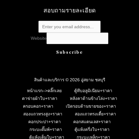
สอบถามรายละเอียด
Website
Subscribe
สินค้าและบริการ © 2026 อู่สยาม ชลบุรี
หน้าแรก–>คลิ๊กเลย
ตู้ทึบอลูมิเนียม+ราคา
ตาข่ายผ้าใบ+ราคา
หลังคาด้านข้างโล่ง+ราคา
ครอบคอก+ราคา
เปิดรอบด้านขายของ+ราคา
สองแถวทรงสูง+ราคา
สองแถวทรงเตี้ย+ราคา
คอกประปา+ราคา
คอกสแตนเลส+ราคา
กระบะดั๊มพ์+ราคา
ตู้แห้งครึ่งใบ+ราคา
ตู้แห้งเต็มใบ+ราคา
กระบะเหล็ก+ราคา