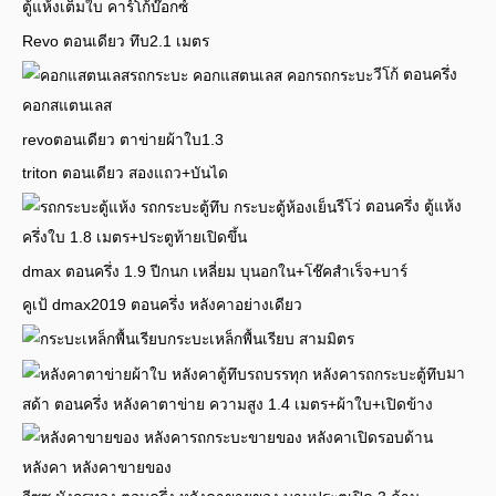
ตู้แห้งเต็มใบ คาร์โก้บ๊อกซ์
Revo ตอนเดียว ทึบ2.1 เมตร
วีโก้ ตอนครึ่ง
คอกสแตนเลส
revoตอนเดียว ตาข่ายผ้าใบ1.3
triton ตอนเดียว สองแถว+บันได
รีโว่ ตอนครึ่ง ตู้แห้ง
ครึ่งใบ 1.8 เมตร+ประตูท้ายเปิดขึ้น
dmax ตอนครึ่ง 1.9 ปีกนก เหลี่ยม บุนอกใน+โช๊คสำเร็จ+บาร์
คูเป้ dmax2019 ตอนครึ่ง หลังคาอย่างเดียว
กระบะเหล็กพื้นเรียบ สามมิตร
มา
สด้า ตอนครึ่ง หลังคาตาข่าย ความสูง 1.4 เมตร+ผ้าใบ+เปิดข้าง