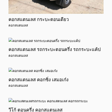
คอกสแตนเลส กระบะตอนเดียว
คอกสแตนเลส
คอกสแตนเลส รถกระบะตอนครึ่ง รถกระบะแค้ป
คอกสแตนเลส
คอกสแตนเลส คอกซิ่ง เสมอเก๋ง
คอกสแตนเลส
วีโก้ ตอนครึ่ง คอกสแตนเลส