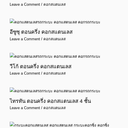
Leave a Comment
/
คอกสแตนเลส
อีซูซุ ตอนครึ่ง คอกสแตนเลส
Leave a Comment
/
คอกสแตนเลส
วีโก้ ตอนครึ่ง คอกสแตนเลส
Leave a Comment
/
คอกสแตนเลส
ไทรทัน ตอนครึ่ง คอกสแตนเลส 4 ชั้น
Leave a Comment
/
คอกสแตนเลส