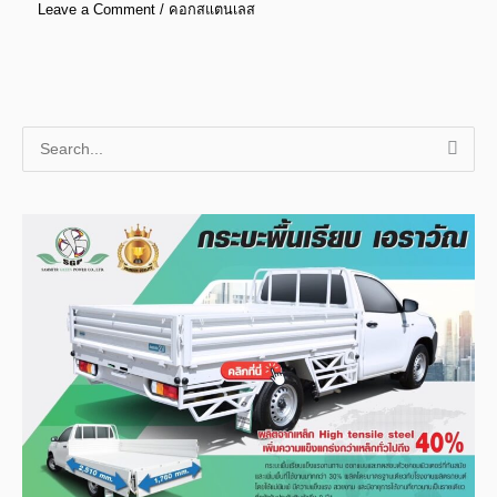
Leave a Comment
/
คอกสแตนเลส
S
e
a
r
c
h
f
o
r
: