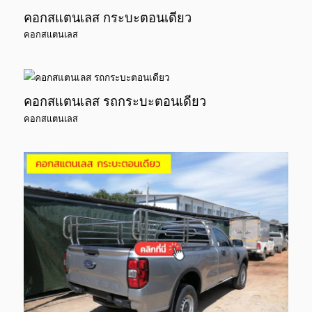
คอกสแตนเลส กระบะตอนเดียว
คอกสแตนเลส
คอกสแตนเลส รถกระบะตอนเดียว
คอกสแตนเลส