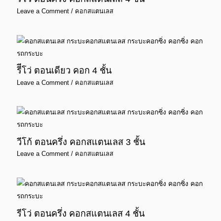
Leave a Comment
/
คอกสแตนเลส
รีีโว่ ตอนเดียว คอก 4 ชั้น
Leave a Comment
/
คอกสแตนเลส
วีโก้ ตอนครึ่ง คอกสแตนเลส 3 ชั้น
Leave a Comment
/
คอกสแตนเลส
รีโว่ ตอนครึ่ง คอกสแตนเลส 4 ชั้น