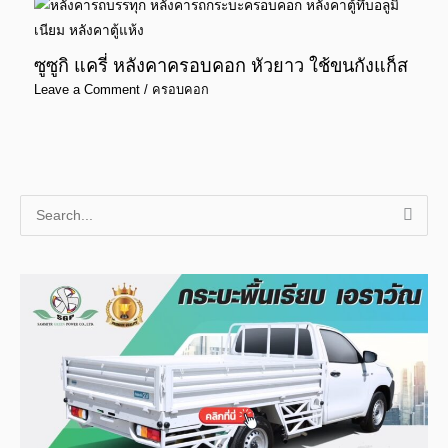
ซูซูกิ แครี่ หลังคาครอบคอก หัวยาว ใช้ขนกังแก็ส
Leave a Comment
/
ครอบคอก
S
e
a
r
c
h
f
o
r