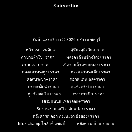
Subscribe
สินค้าและบริการ © 2026 อู่สยาม ชลบุรี
หน้าแรก–>คลิ๊กเลย
ตู้ทึบอลูมิเนียม+ราคา
ตาข่ายผ้าใบ+ราคา
หลังคาด้านข้างโล่ง+ราคา
ครอบคอก+ราคา
เปิดรอบด้านขายของ+ราคา
สองแถวทรงสูง+ราคา
สองแถวทรงเตี้ย+ราคา
คอกประปา+ราคา
คอกสแตนเลส+ราคา
กระบะดั๊มพ์+ราคา
ตู้แห้งครึ่งใบ+ราคา
ตู้แห้งเต็มใบ+ราคา
กระบะเหล็ก+ราคา
เสริมแหนบ เพลาลอย+ราคา
รับงานซ่อม แก้ไข ดัดแปลง+ราคา
หลังคารถ คอก กระบะรถ มือสอง+ราคา
hilux champ ไฮลักซ์ แชมป์
หลังคารถบ้าน รถนอน