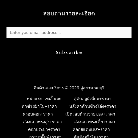
สอบถามรายละเอียด
Subscribe
สินค้าและบริการ © 2026 อู่สยาม ชลบุรี
หน้าแรก–>คลิ๊กเลย
ตู้ทึบอลูมิเนียม+ราคา
ตาข่ายผ้าใบ+ราคา
หลังคาด้านข้างโล่ง+ราคา
ครอบคอก+ราคา
เปิดรอบด้านขายของ+ราคา
สองแถวทรงสูง+ราคา
สองแถวทรงเตี้ย+ราคา
คอกประปา+ราคา
คอกสแตนเลส+ราคา
กระบะดั๊มพ์+ราคา
ตู้แห้งครึ่งใบ+ราคา