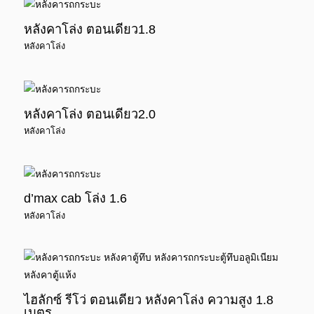
หลังคาโล่ง ตอนเดียว1.8
หลังคาโล่ง
หลังคาโล่ง ตอนเดียว2.0
หลังคาโล่ง
d’max cab โล่ง 1.6
หลังคาโล่ง
ไฮลักซ์ รีโว่ ตอนเดียว หลังคาโล่ง ความสูง 1.8
เมตร