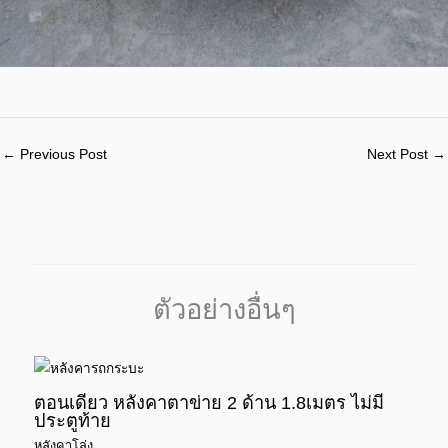
←
Previous Post
Next Post
→
ตัวอย่างอื่นๆ
ตอนเดียว หลังคาตาข่าย 2 ด้าน 1.8เมตร ไม่มี
ประตูท้าย
หลังคาโล่ง