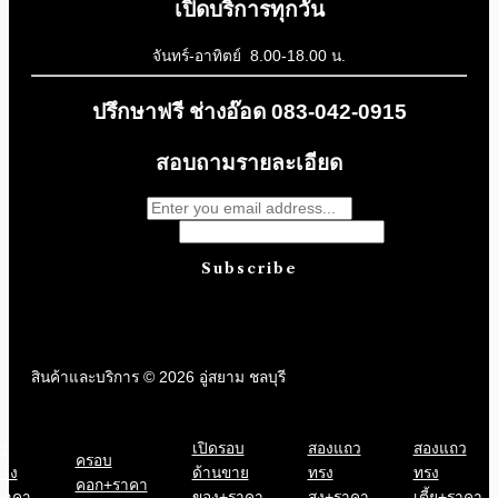
เปิดบริการทุกวัน
จันทร์-อาทิตย์ 8.00-18.00 น.
ปรึกษาฟรี ช่างอ๊อด 083-042-0915
สอบถามรายละเอียด
Message
Subscribe
สินค้าและบริการ © 2026 อู่สยาม ชลบุรี
า
เปิดรอบ
สองแถว
สองแถว
ครอบ
้าง
ด้านขาย
ทรง
ทรง
คอก+ราคา
ราคา
ของ+ราคา
สูง+ราคา
เตี้ย+ราคา