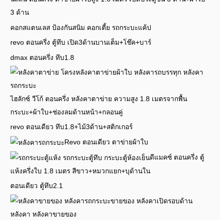
3 ด้าน
คอกสแตนเลส ป้องกันสนิม คอกเตี้ย รถกระบะแค้ป
revo ตอนครึ่ง ตู้ทึบ เปิด3ด้านบานเต็ม+โช๊ค+บาร์
dmax ตอนครึ่ง ทึบ1.8
ไฮลักซ์ วีโก้ ตอนครึ่ง หลังคาตาข่าย ความสูง 1.8 เมตรจากพื้น
กระบะ+ผ้าใบ+ช่องลมด้านหน้า+กลอนคู่
revo ตอนเดียว ทึบ1.8+ไม้3ด้าน+สติกเกอร์
Revo ตอนเดียว ตาข่ายผ้าใบ
ดีแมคซ์ ตอนครึ่ง ตู้
แห้งครึ่งใบ 1.8 เมตร สีขาว+หมวกแยก+บุด้านใน
ตอนเดียว ตู้ทึบ2.1