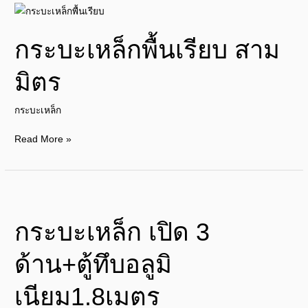
กระบะ
เหล็ก
กระบะเหล็กพื้นเรียบ สาม
พื้น
เรียบ
มิตร
สาม
มิตร
กระบะเหล็ก
Read More »
กระบะ
เหล็ก
กระบะเหล็ก เปิด 3
เปิด
3
ด้าน+ตู้ทึบอลูมิ
ด้าน+ตู้
ทึบ
เนียม1.8เมตร
อลู