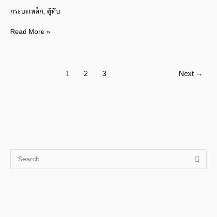
มิ
กระบะเหล็ก
,
ตู้ทึบ
เนียม1.8เมตร
Read More »
1
2
3
Next
→
S
e
a
r
c