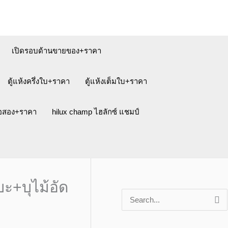
เปิดรอบด้านขายของ+ราคา
ตู้แห้งครึ่งใบ+ราคา
ตู้แห้งเต็มใบ+ราคา
ือสอง+ราคา
hilux champ ไฮลักซ์ แชมป์
บะ+บุไม้อัด
S
e