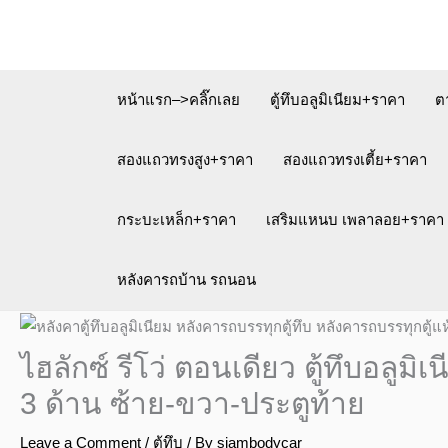
Skip
to
content
หน้าแรก–>คลิ๊กเลย
ตู้ทึบอลูมิเนียม+ราคา
ต
สองแถวทรงสูง+ราคา
สองแถวทรงเตี้ย+ราคา
กระบะเหล็ก+ราคา
เสริมแหนบ เพลาลอย+ราคา
หลังคารถบ้าน รถนอน
ไฮลักซ์ รีโว่ ตอนเดียว ตู้ทึบอลูม
3 ด้าน ซ้าย-ขวา-ประตูท้าย
Leave a Comment
/
ตู้ทึบ
/ By
siambodycar