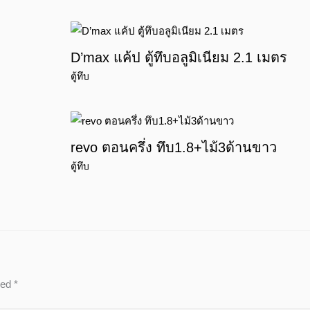
D’max แค้ป ตู้ทึบอลูมิเนียม 2.1 เมตร
ตู้ทึบ
revo ตอนครึ่ง ทึบ1.8+ไม้3ด้านขาว
ตู้ทึบ
ked
*