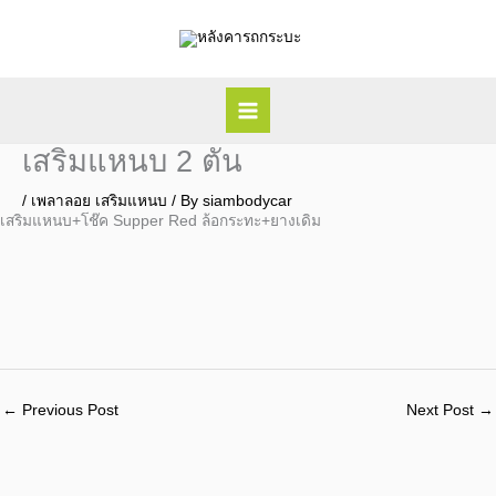
Skip
to
content
เสริมแหนบ 2 ตัน
/
เพลาลอย เสริมแหนบ
/ By
siambodycar
เสริมแหนบ+โช๊ค Supper Red ล้อกระทะ+ยางเดิม
←
Previous Post
Next Post
→