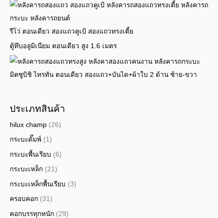
รีโว่ ตอนเดียว สองแถวคูเป้ สองแถวทรงเตี้ย
ตู้ทึบอลูมิเนียม ตอนเดียว สูง 1.6 เมตร
มิตซูบิชิ ไทรทัน ตอนเดียว สองแถว+บันได+ผ้าใบ 2 ด้าน ซ้าย-ขวา
ประเภทสินค้า
hilux champ
(26)
กระบะดั๊มพ์
(1)
กระบะพื้นเรียบ
(6)
กระบะเหล็ก
(21)
กระบะเหล็กพื้นเรียบ
(3)
ครอบคอก
(31)
คอกบรรทุกหนัก
(29)