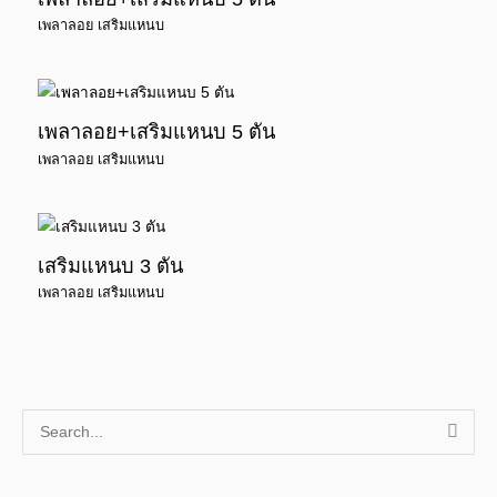
เพลาลอย เสริมแหนบ
เพลาลอย+เสริมแหนบ 5 ตัน
เพลาลอย เสริมแหนบ
เสริมแหนบ 3 ตัน
เพลาลอย เสริมแหนบ
S
e