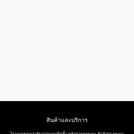
สินค้าและบริการ
โรงงานของเรารับออกแบบติดตั้ง หลังคารถกระบะ ตัวถังรถ กระบะ