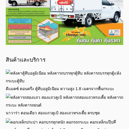
สินค้าและบริการ
ดีแมคซ์ ตอนครึ่ง ตู้ทึบอลูมิเนียม ความสูง 1.8 เมตรจากพื้นกระบะ
นาวาร่า ตอนเดียว สองแถวคูเป้ สองแถวทรงเตี้ย ครบชุด
ดี