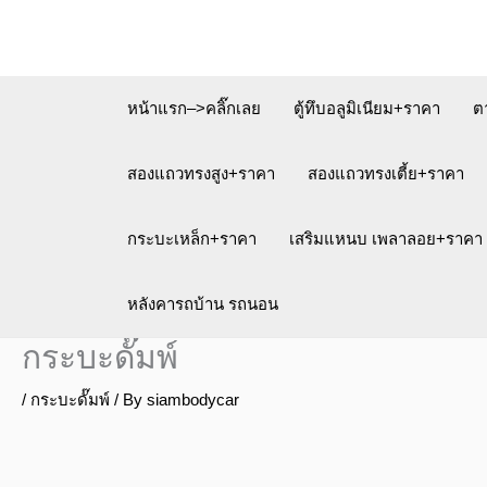
Skip
to
content
หน้าแรก–>คลิ๊กเลย
ตู้ทึบอลูมิเนียม+ราคา
ต
สองแถวทรงสูง+ราคา
สองแถวทรงเตี้ย+ราคา
กระบะเหล็ก+ราคา
เสริมแหนบ เพลาลอย+ราคา
หลังคารถบ้าน รถนอน
กระบะดั๊มพ์
/
กระบะดั๊มพ์
/ By
siambodycar