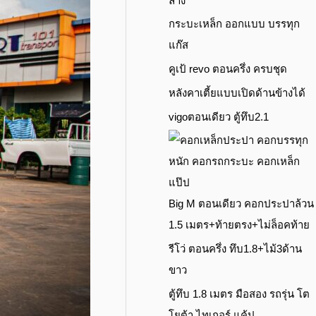
ล่าง
กระบะเหล็ก ออกแบบ บรรทุก
แก๊ส
คูเป้ revo ตอนครึ่ง ครบชุด
หลังคาเตี้ยแบบเปิดด้านข้างได้
vigoตอนเดียว ตู้ทึบ2.1
Big M ตอนเดียว คอกประปาล้วน
1.5 เมตร+ท้ายตรง+ไม่ล็อคท้าย
รีโว่ ตอนครึ่ง ทึบ1.8+ไม้3ด้าน
ขาว
ตู้ทึบ 1.8 เมตร มือสอง รถรุ่น โต
โยต้า ไทเกอร์ แค้ป